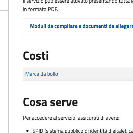
Il servizio può essere attivato presentando tutta
in formato PDF.
Moduli da compilare e documenti da allegar
Costi
Tipo di pagamento
Importo
Marca da bollo
Cosa serve
Per accedere al servizio, assicurati di avere:
SPID (sistema pubblico di identità digitale), ca