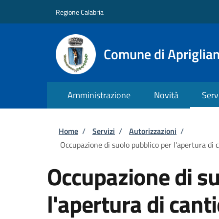
Salta al contenuto principale
Skip to footer content
Regione Calabria
Comune di Apriglia
Amministrazione
Novità
Serv
Briciole di pane
Home
/
Servizi
/
Autorizzazioni
/
Occupazione di suolo pubblico per l'apertura di c
Occupazione di su
l'apertura di cant