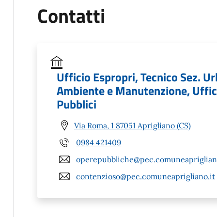
Contatti
Ufficio Espropri, Tecnico Sez. Urb
Ambiente e Manutenzione, Uffici
Pubblici
Via Roma, 1 87051 Aprigliano (CS)
0984 421409
operepubbliche@pec.comuneaprigliano
contenzioso@pec.comuneaprigliano.it