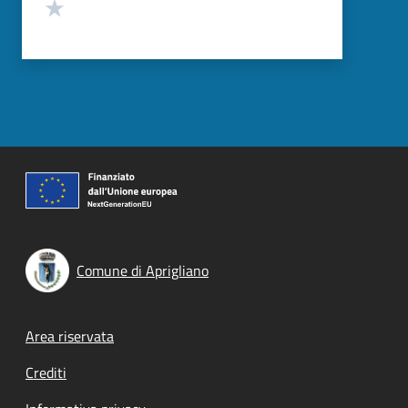
Valuta 1 stelle su 5
Comune di Aprigliano
Footer menu
Area riservata
Crediti