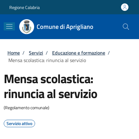
Salta al contenuto principale
Skip to footer content
Regione Calabria
Comune di Aprigliano
Briciole di pane
Home
/
Servizi
/
Educazione e formazione
/
Mensa scolastica: rinuncia al servizio
Mensa scolastica:
rinuncia al servizio
(Regolamento comunale)
Servizio attivo