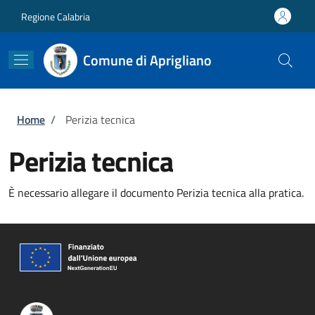
Salta al contenuto principale
Skip to footer content
Regione Calabria
Comune di Aprigliano
Briciole di pane
Home
/
Perizia tecnica
Perizia tecnica
È necessario allegare il documento Perizia tecnica alla pratica.