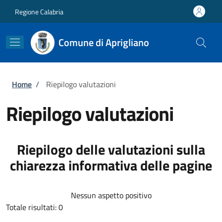
Salta al contenuto principale
Skip to footer content
Regione Calabria
Comune di Aprigliano
Briciole di pane
Home
/
Riepilogo valutazioni
Riepilogo valutazioni
Riepilogo delle valutazioni sulla
chiarezza informativa delle pagine
Nessun aspetto positivo
Totale risultati: 0