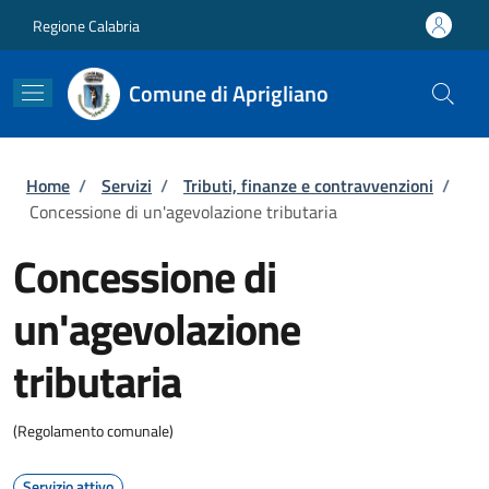
Salta al contenuto principale
Skip to footer content
Regione Calabria
Comune di Aprigliano
Briciole di pane
Home
/
Servizi
/
Tributi, finanze e contravvenzioni
/
Concessione di un'agevolazione tributaria
Concessione di
un'agevolazione
tributaria
(Regolamento comunale)
Servizio attivo