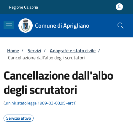
Salta al contenuto principale
Skip to footer content
Regione Calabria
Comune di Aprigliano
Briciole di pane
Home
/
Servizi
/
Anagrafe e stato civile
/
Cancellazione dall'albo degli scrutatori
Cancellazione dall'albo
degli scrutatori
(
urn:nir:stato:legge:1989-03-08;95~art1
)
Servizio attivo