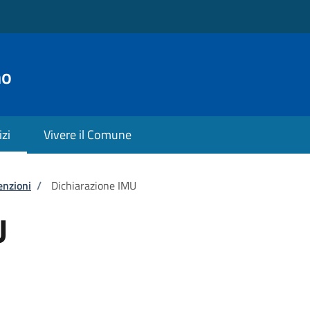
no
izi
Vivere il Comune
enzioni
/
Dichiarazione IMU
U