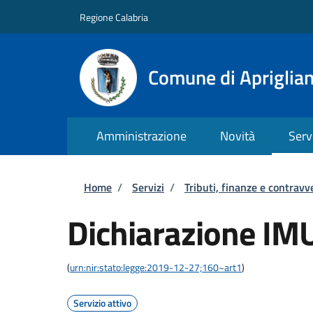
Salta al contenuto principale
Skip to footer content
Regione Calabria
Comune di Apriglia
Amministrazione
Novità
Serv
Briciole di pane
Home
/
Servizi
/
Tributi, finanze e contravv
Dichiarazione IM
(
urn:nir:stato:legge:2019-12-27;160~art1
)
Servizio attivo