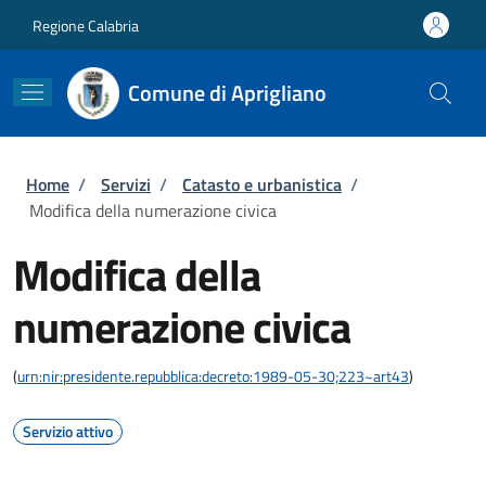
Salta al contenuto principale
Skip to footer content
Regione Calabria
Comune di Aprigliano
Briciole di pane
Home
/
Servizi
/
Catasto e urbanistica
/
Modifica della numerazione civica
Modifica della
numerazione civica
(
urn:nir:presidente.repubblica:decreto:1989-05-30;223~art43
)
Servizio attivo