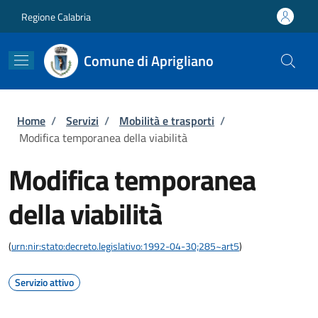
Salta al contenuto principale
Skip to footer content
Regione Calabria
Comune di Aprigliano
Briciole di pane
Home
/
Servizi
/
Mobilità e trasporti
/
Modifica temporanea della viabilità
Modifica temporanea
della viabilità
(
urn:nir:stato:decreto.legislativo:1992-04-30;285~art5
)
Servizio attivo