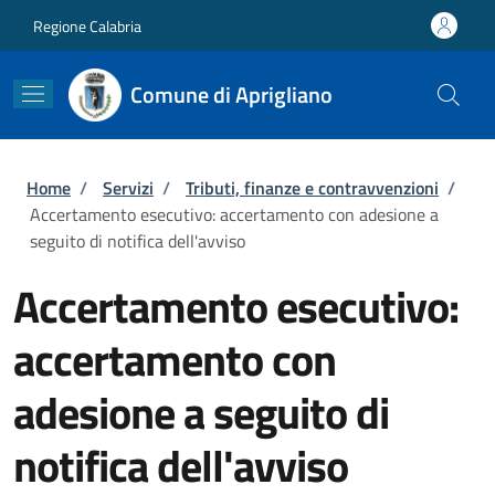
Salta al contenuto principale
Skip to footer content
Regione Calabria
Comune di Aprigliano
Briciole di pane
Home
/
Servizi
/
Tributi, finanze e contravvenzioni
/
Accertamento esecutivo: accertamento con adesione a
seguito di notifica dell'avviso
Accertamento esecutivo:
accertamento con
adesione a seguito di
notifica dell'avviso