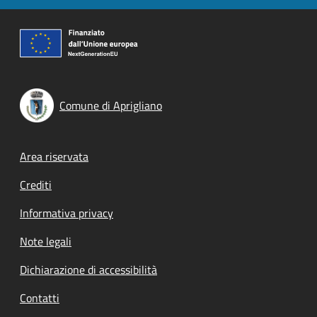
Comune di Aprigliano
Footer menu
Area riservata
Crediti
Informativa privacy
Note legali
Dichiarazione di accessibilità
Contatti