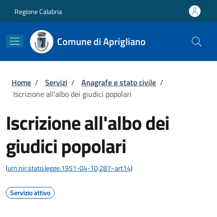
Salta al contenuto principale
Skip to footer content
Regione Calabria
Comune di Aprigliano
Briciole di pane
Home
/
Servizi
/
Anagrafe e stato civile
/
Iscrizione all'albo dei giudici popolari
Iscrizione all'albo dei
giudici popolari
(
urn:nir:stato:legge:1951-04-10;287~art14
)
Servizio attivo