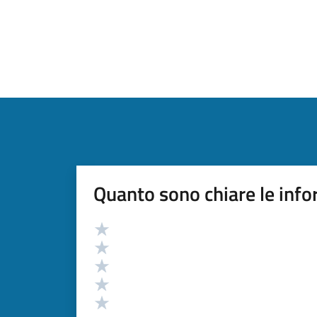
Quanto sono chiare le info
Valutazione
Valuta 5 stelle su 5
Valuta 4 stelle su 5
Valuta 3 stelle su 5
Valuta 2 stelle su 5
Valuta 1 stelle su 5