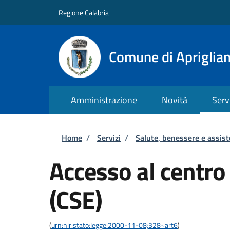
Salta al contenuto principale
Skip to footer content
Regione Calabria
Comune di Apriglia
Amministrazione
Novità
Serv
Briciole di pane
Home
/
Servizi
/
Salute, benessere e assis
Accesso al centro
(CSE)
(
urn:nir:stato:legge:2000-11-08;328~art6
)