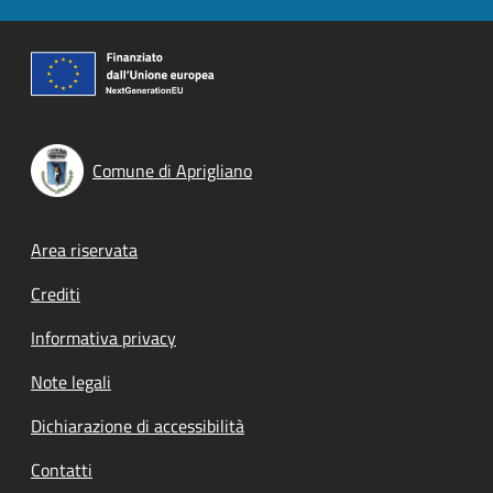
Comune di Aprigliano
Footer menu
Area riservata
Crediti
Informativa privacy
Note legali
Dichiarazione di accessibilità
Contatti