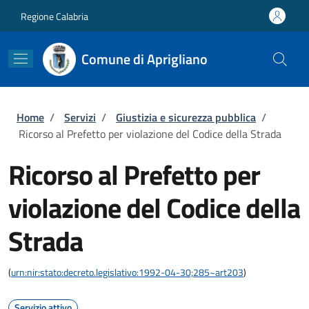
Salta al contenuto principale
Skip to footer content
Regione Calabria
Comune di Aprigliano
Briciole di pane
Home
/
Servizi
/
Giustizia e sicurezza pubblica
/
Ricorso al Prefetto per violazione del Codice della Strada
Ricorso al Prefetto per
violazione del Codice della
Strada
(
urn:nir:stato:decreto.legislativo:1992-04-30;285~art203
)
Servizio attivo