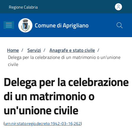
Salta al contenuto principale
Skip to footer content
Regione Calabria
Comune di Aprigliano
Briciole di pane
Home
/
Servizi
/
Anagrafe e stato civile
/
Delega per la celebrazione di un matrimonio o un'unione
civile
Delega per la celebrazione
di un matrimonio o
un'unione civile
(
urn:nir:stato:regio.decreto:1942-03-16;262
)