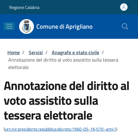
Salta al contenuto principale
Skip to footer content
Regione Calabria
Comune di Aprigliano
Briciole di pane
Home
/
Servizi
/
Anagrafe e stato civile
/
Annotazione del diritto al voto assistito sulla tessera
elettorale
Annotazione del diritto al
voto assistito sulla
tessera elettorale
(
urn:nir:presidente.repubblica:decreto:1960-05-16;570~art41
)