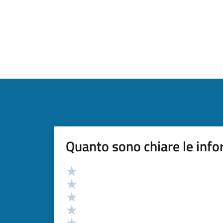
Quanto sono chiare le info
Valutazione
Valuta 5 stelle su 5
Valuta 4 stelle su 5
Valuta 3 stelle su 5
Valuta 2 stelle su 5
Valuta 1 stelle su 5