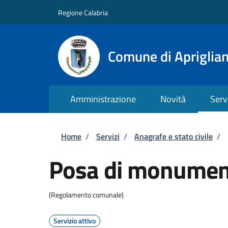
Salta al contenuto principale
Skip to footer content
Regione Calabria
Comune di Apriglia
Amministrazione
Novità
Serv
Briciole di pane
Home
/
Servizi
/
Anagrafe e stato civile
/
Posa di monument
(Regolamento comunale)
Servizio attivo