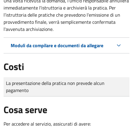
Una volta ricevuta la domanda, l'ufficio responsabile annullerà
immediatamente l'istruttoria e archivierà la pratica. Per
l’istruttoria delle pratiche che prevedono l'emissione di un
provvedimento finale, verrà semplicemente confermata
l'avvenuta archiviazione.
Moduli da compilare e documenti da allegare
Costi
Tipo di pagamento
Importo
La presentazione della pratica non prevede alcun
pagamento
Cosa serve
Per accedere al servizio, assicurati di avere: