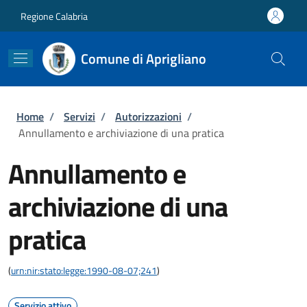
Salta al contenuto principale
Skip to footer content
Regione Calabria
Comune di Aprigliano
Briciole di pane
Home
/
Servizi
/
Autorizzazioni
/
Annullamento e archiviazione di una pratica
Annullamento e
archiviazione di una
pratica
(
urn:nir:stato:legge:1990-08-07;241
)
Servizio attivo