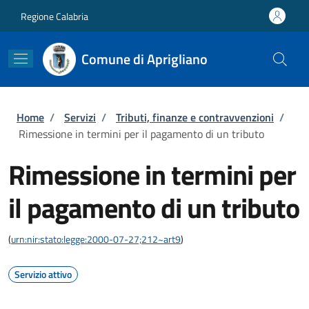
Salta al contenuto principale
Skip to footer content
Regione Calabria
Comune di Aprigliano
Briciole di pane
Home
/
Servizi
/
Tributi, finanze e contravvenzioni
/
Rimessione in termini per il pagamento di un tributo
Rimessione in termini per
il pagamento di un tributo
(
urn:nir:stato:legge:2000-07-27;212~art9
)
Servizio attivo