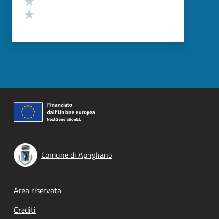
Valuta 1 stelle su 5
Comune di Aprigliano
Footer menu
Area riservata
Crediti