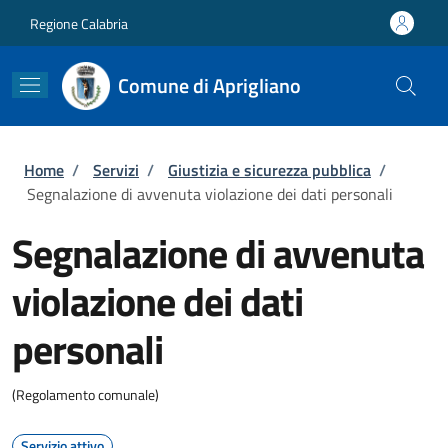
Salta al contenuto principale
Skip to footer content
Regione Calabria
Comune di Aprigliano
Briciole di pane
Home
/
Servizi
/
Giustizia e sicurezza pubblica
/
Segnalazione di avvenuta violazione dei dati personali
Segnalazione di avvenuta
violazione dei dati
personali
(Regolamento comunale)
Servizio attivo