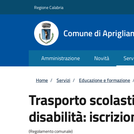
Salta al contenuto principale
Skip to footer content
Regione Calabria
Comune di Apriglia
Amministrazione
Novità
Serv
Briciole di pane
Home
/
Servizi
/
Educazione e formazione
Trasporto scolast
disabilità: iscrizio
(Regolamento comunale)