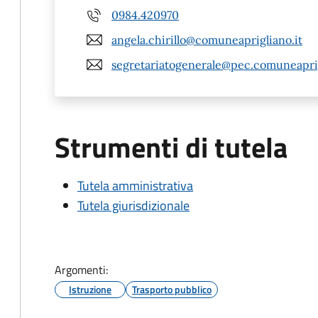
0984.420970
angela.chirillo@comuneaprigliano.it
segretariatogenerale@pec.comuneaprig
Strumenti di tutela
Tutela amministrativa
Tutela giurisdizionale
Argomenti:
Istruzione
Trasporto pubblico