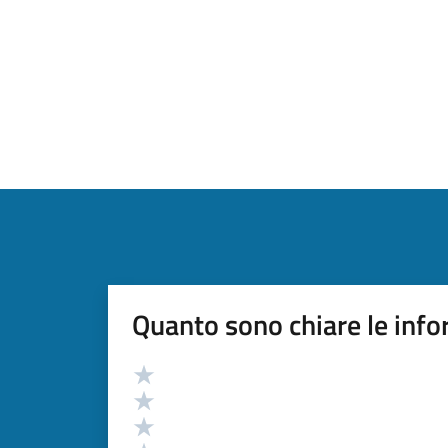
Quanto sono chiare le info
Valutazione
Valuta 5 stelle su 5
Valuta 4 stelle su 5
Valuta 3 stelle su 5