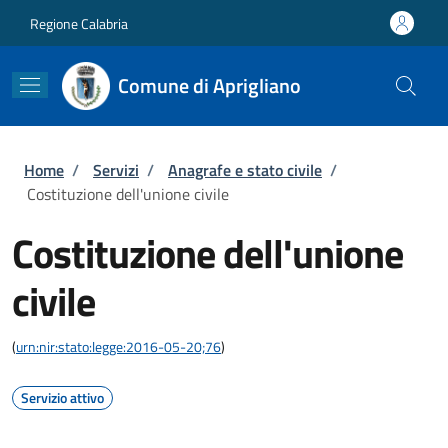
Salta al contenuto principale
Skip to footer content
Regione Calabria
Comune di Aprigliano
Briciole di pane
Home
/
Servizi
/
Anagrafe e stato civile
/
Costituzione dell'unione civile
Costituzione dell'unione
civile
(
urn:nir:stato:legge:2016-05-20;76
)
Servizio attivo